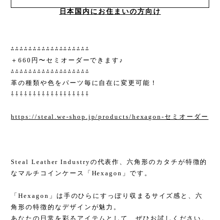
日本国内にお住まいの方向け
⁂⁂⁂⁂⁂⁂⁂⁂⁂⁂⁂⁂⁂⁂⁂⁂⁂⁂
＋660円〜セミオーダーできます♪
⁂⁂⁂⁂⁂⁂⁂⁂⁂⁂⁂⁂⁂⁂⁂⁂⁂⁂
革の種類や色をパーツ毎に自在に変更可能！
⇩⇩⇩⇩⇩⇩⇩⇩⇩⇩⇩⇩⇩⇩⇩⇩⇩⇩
https://steal.we-shop.jp/products/hexagon-セミオーダー
Steal Leather Industryの代表作、六角形のカタチが特徴的
なマルチコインケース「Hexagon」です。
「Hexagon」は手のひらにすっぽり収まるサイズ感と、六
角形の特徴的なデザインが魅力。
あなたの日常を彩るアイテムとして、ぜひお試しください。