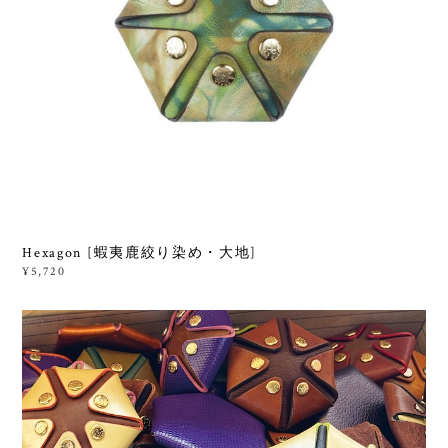
Hexagon [蝦夷鹿絞り染め・大地]
¥5,720