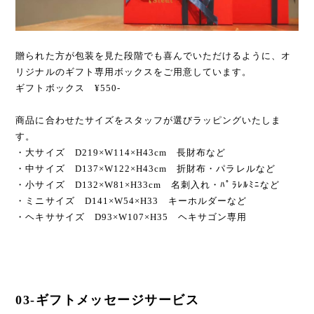
贈られた方が包装を見た段階でも喜んでいただけるように、オ
リジナルのギフト専用ボックスをご用意しています。
ギフトボックス ¥550-
商品に合わせたサイズをスタッフが選びラッピングいたしま
す。
・大サイズ D219×W114×H43cm 長財布など
・中サイズ D137×W122×H43cm 折財布・パラレルなど
・小サイズ D132×W81×H33cm 名刺入れ・ﾊﾟﾗﾚﾙﾐﾆなど
・ミニサイズ D141×W54×H33 キーホルダーなど
・ヘキササイズ D93×W107×H35 ヘキサゴン専用
03-ギフトメッセージサービス