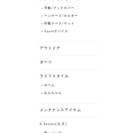
手帳/ブックカバー
ペンケース/ホルダー
印鑑ケース/マット
Appleデバイス
アウトドア
ダーツ
ライフスタイル
ホーム
わんちゃん
メンテナンスアイテム
S Series[エス]