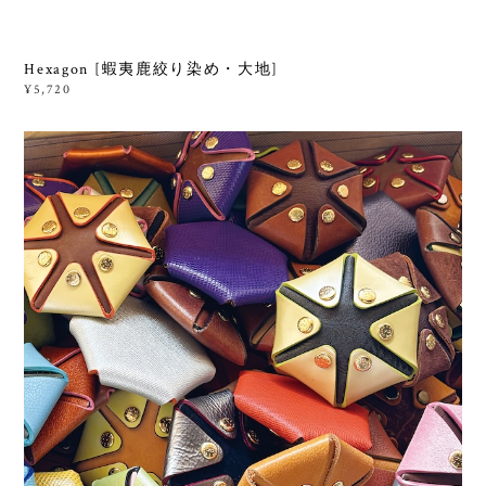
Hexagon [蝦夷鹿絞り染め・大地]
¥5,720