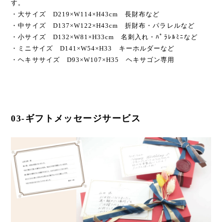
す。
・大サイズ D219×W114×H43cm 長財布など
・中サイズ D137×W122×H43cm 折財布・パラレルなど
・小サイズ D132×W81×H33cm 名刺入れ・ﾊﾟﾗﾚﾙﾐﾆなど
・ミニサイズ D141×W54×H33 キーホルダーなど
・ヘキササイズ D93×W107×H35 ヘキサゴン専用
03-ギフトメッセージサービス