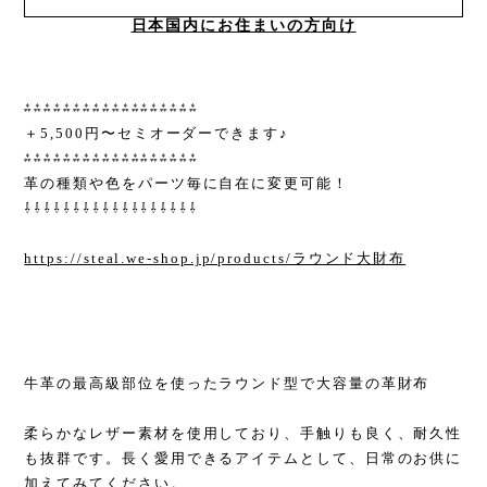
日本国内にお住まいの方向け
⁂⁂⁂⁂⁂⁂⁂⁂⁂⁂⁂⁂⁂⁂⁂⁂⁂⁂
＋5,500円〜セミオーダーできます♪
⁂⁂⁂⁂⁂⁂⁂⁂⁂⁂⁂⁂⁂⁂⁂⁂⁂⁂
革の種類や色をパーツ毎に自在に変更可能！
⇩⇩⇩⇩⇩⇩⇩⇩⇩⇩⇩⇩⇩⇩⇩⇩⇩⇩
https://steal.we-shop.jp/products/ラウンド大財布
牛革の最高級部位を使ったラウンド型で大容量の革財布
柔らかなレザー素材を使用しており、手触りも良く、耐久性
も抜群です。長く愛用できるアイテムとして、日常のお供に
加えてみてください。