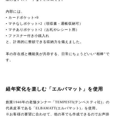
内部には、
• カードポケット×9
• マチなしポケット×2（領収書・通帳収納可）
• マチありポケット×2（お札やレシート用）
• ファスナー付き小銭入れ
と、計画的に整頓できる収納力を備えました。
革の存在感と機能美が共存する、日常にちょうどいい“相棒”で
す。
経年変化を楽しむ「エルバマット」を使用
創業1946年の老舗タンナー「TEMPESTI(テンペスティ社)」の
代表皮革である「ELBAMATT(エルバマット)」を使用。
※お客様の要望に合わせて、他の革でも作成できるのでお声掛