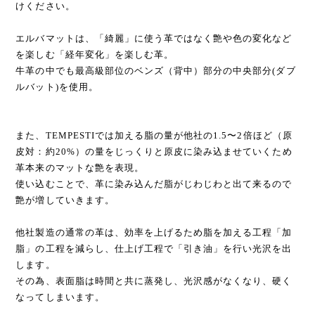
けください。
エルバマットは、「綺麗」に使う革ではなく艶や色の変化など
を楽しむ「経年変化」を楽しむ革。
牛革の中でも最高級部位のベンズ（背中）部分の中央部分(ダブ
ルバット)を使用。
また、TEMPESTIでは加える脂の量が他社の1.5〜2倍ほど（原
皮対：約20%）の量をじっくりと原皮に染み込ませていくため
革本来のマットな艶を表現。
使い込むことで、革に染み込んだ脂がじわじわと出て来るので
艶が増していきます。
他社製造の通常の革は、効率を上げるため脂を加える工程「加
脂」の工程を減らし、仕上げ工程で「引き油」を行い光沢を出
します。
その為、表面脂は時間と共に蒸発し、光沢感がなくなり、硬く
なってしまいます。