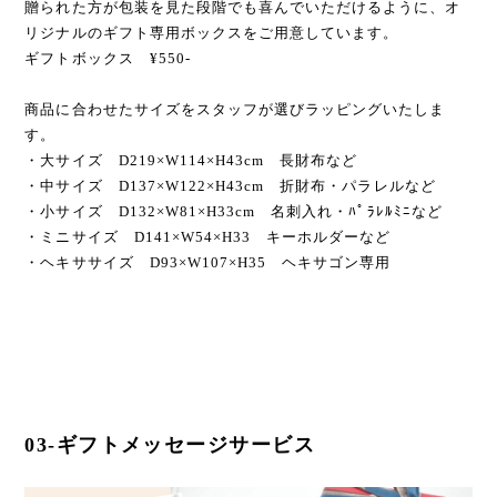
贈られた方が包装を見た段階でも喜んでいただけるように、オ
リジナルのギフト専用ボックスをご用意しています。
ギフトボックス ¥550-
商品に合わせたサイズをスタッフが選びラッピングいたしま
す。
・大サイズ D219×W114×H43cm 長財布など
・中サイズ D137×W122×H43cm 折財布・パラレルなど
・小サイズ D132×W81×H33cm 名刺入れ・ﾊﾟﾗﾚﾙﾐﾆなど
・ミニサイズ D141×W54×H33 キーホルダーなど
・ヘキササイズ D93×W107×H35 ヘキサゴン専用
03-ギフトメッセージサービス