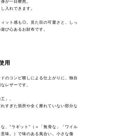
中身が一目瞭然。
出し入れできます。
フィット感も◎。見た目の可愛さと、しっ
の遊び心あるお財布です。
使用
ードのコンビ鞣しによる仕上がりに、独自
別なレザーです。
加工」。
擦れすぎた箇所や全く擦れていない部分な
な、”ラギット”（＝「無骨な」「ワイル
な意味。）で味のある風合い。小さな傷