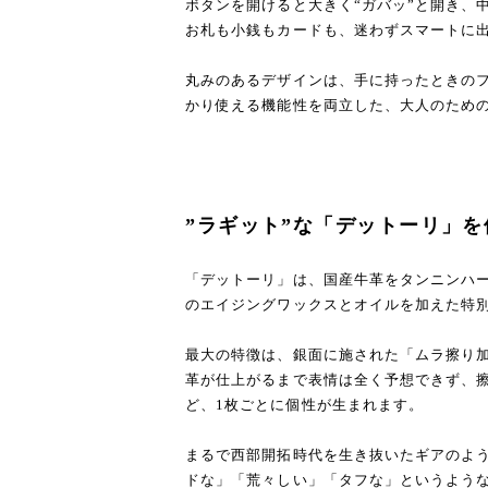
ボタンを開けると大きく“ガバッ”と開き、
お札も小銭もカードも、迷わずスマートに
丸みのあるデザインは、手に持ったときの
かり使える機能性を両立した、大人のため
”ラギット”な「デットーリ」を
「デットーリ」は、国産牛革をタンニンハ
のエイジングワックスとオイルを加えた特
最大の特徴は、銀面に施された「ムラ擦り
革が仕上がるまで表情は全く予想できず、
ど、1枚ごとに個性が生まれます。
まるで西部開拓時代を生き抜いたギアのよう
ドな」「荒々しい」「タフな」というよう