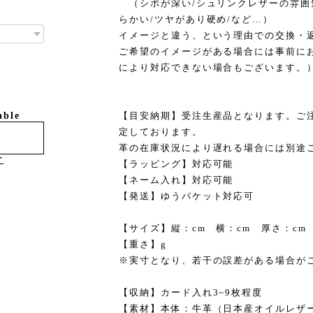
（シボが深い/シュリンクレザーの雰囲
らかい/ツヤがあり硬め/など…）
イメージと違う、という理由での交換・
ご希望のイメージがある場合には事前に
により対応できない場合もございます。
【目安納期】受注生産品となります。ご注
able
定しております。
革の在庫状況により遅れる場合には別途
け
【ラッピング】対応可能
【ネーム入れ】対応可能
【発送】ゆうパケット対応可
【サイズ】縦：cm 横：cm 厚さ：cm
【重さ】g
※実寸となり、若干の誤差がある場合が
【収納】カード入れ3~9枚程度
【素材】本体：牛革（日本産オイルレザ