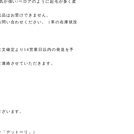
気が強い/ベロアのように起毛が多く柔
返品はお受けできません。
お問い合わせください。（革の在庫状況
）
文確定より14営業日以内の発送を予
ご連絡させていただきます。
ございます。
ー「デットーリ」）